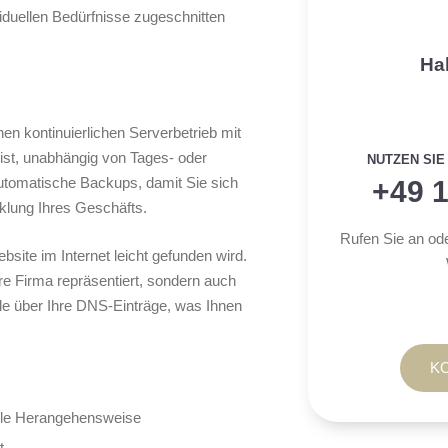
ividuellen Bedürfnisse zugeschnitten
Ha
inen kontinuierlichen Serverbetrieb mit
ist, unabhängig von Tages- oder
NUTZEN SIE
automatische Backups, damit Sie sich
+49 1
cklung Ihres Geschäfts.
Rufen Sie an od
site im Internet leicht gefunden wird.
hre Firma repräsentiert, sondern auch
lle über Ihre DNS-Einträge, was Ihnen
K
elle Herangehensweise
t