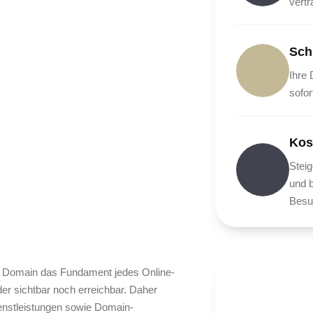
vert
Sch
Ihre
sofor
Kos
Steig
und b
Besu
ine Domain das Fundament jedes Online-
er sichtbar noch erreichbar. Daher
ienstleistungen sowie Domain-